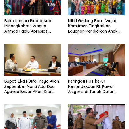
Buka Lomba Pidato Adat
Miliki Gedung Baru, Wujud
Minangkabau, Wabup
Komitmen Tingkatkan
Ahmad Fadly Apresiasi
Layanan Pendidikan Anak
Kepada LKAAM Kabupaten
Usia Dini
Tanah Datr
Bupati Eka Putra: Insya Allah
Peringati HUT ke-81
September Nanti Ada Dua
Kemerdekaan RI, Pawai
Agenda Besar Akan Kita
Alegoris di Tanah Datar
Laksanakan
Digelar 18 Agustus