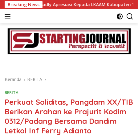
Langsung
ad Fadly Apresiasi Kepada LKAAM Kabupaten Tanah Datr
Breaking News
ke
konten
Beranda
BERITA
BERITA
Perkuat Soliditas, Pangdam XX/TIB
Berikan Arahan ke Prajurit Kodim
0312/Padang Bersama Dandim
Letkol Inf Ferry Adianto