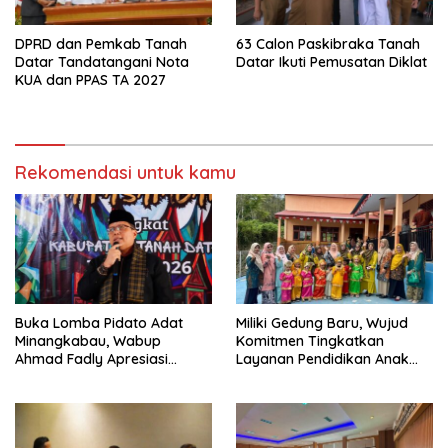
DPRD dan Pemkab Tanah
63 Calon Paskibraka Tanah
Datar Tandatangani Nota
Datar Ikuti Pemusatan Diklat
KUA dan PPAS TA 2027
Rekomendasi untuk kamu
Buka Lomba Pidato Adat
Miliki Gedung Baru, Wujud
Minangkabau, Wabup
Komitmen Tingkatkan
Ahmad Fadly Apresiasi
Layanan Pendidikan Anak
Kepada LKAAM Kabupaten
Usia Dini
Tanah Datr