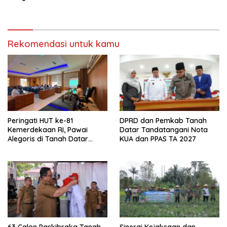
Calon Pemimpin Bangsa
Kerjasama Antar Daerah
yang Berkarakter Pancasila
Rekomendasi untuk kamu
Peringati HUT ke-81
DPRD dan Pemkab Tanah
Kemerdekaan RI, Pawai
Datar Tandatangani Nota
Alegoris di Tanah Datar
KUA dan PPAS TA 2027
Digelar 18 Agustus
63 Calon Paskibraka Tanah
Sinergi Kejaksaan dan