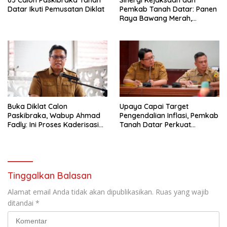
Datar Ikuti Pemusatan Diklat
Pemkab Tanah Datar: Panen
Raya Bawang Merah,
Perkuat Ketahanan Pangan
dan Tekan Inflasi
Buka Diklat Calon
Upaya Capai Target
Paskibraka, Wabup Ahmad
Pengendalian Inflasi, Pemkab
Fadly: Ini Proses Kaderisasi
Tanah Datar Perkuat
Calon Pemimpin Bangsa
Kerjasama Antar Daerah
yang Berkarakter Pancasila
Tinggalkan Balasan
Alamat email Anda tidak akan dipublikasikan.
Ruas yang wajib
ditandai
*