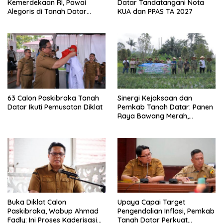
Kemerdekaan RI, Pawai
Datar Tandatangani Nota
Alegoris di Tanah Datar
KUA dan PPAS TA 2027
Digelar 18 Agustus
63 Calon Paskibraka Tanah
Sinergi Kejaksaan dan
Datar Ikuti Pemusatan Diklat
Pemkab Tanah Datar: Panen
Raya Bawang Merah,
Perkuat Ketahanan Pangan
dan Tekan Inflasi
Buka Diklat Calon
Upaya Capai Target
Paskibraka, Wabup Ahmad
Pengendalian Inflasi, Pemkab
Fadly: Ini Proses Kaderisasi
Tanah Datar Perkuat