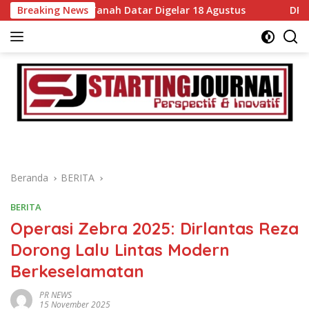
Langsung
is di Tanah Datar Digelar 18 Agustus
Breaking News
DPRD dan Pemkab
ke
konten
Beranda
BERITA
BERITA
Operasi Zebra 2025: Dirlantas Reza
Dorong Lalu Lintas Modern
Berkeselamatan
PR NEWS
15 November 2025