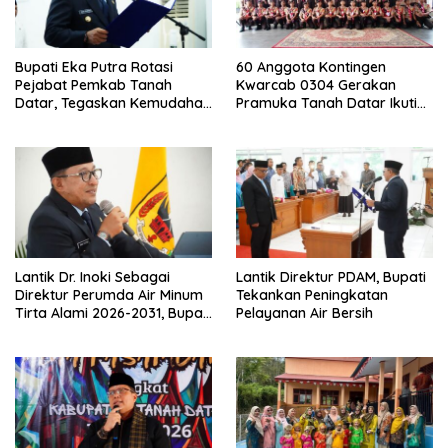
Bupati Eka Putra Rotasi
60 Anggota Kontingen
Pejabat Pemkab Tanah
Kwarcab 0304 Gerakan
Datar, Tegaskan Kemudahan
Pramuka Tanah Datar Ikuti
Izin Investor
Jamnas XII Ke Cibubur
Lantik Dr. Inoki Sebagai
Lantik Direktur PDAM, Bupati
Direktur Perumda Air Minum
Tekankan Peningkatan
Tirta Alami 2026-2031, Bupati
Pelayanan Air Bersih
Eka Putra Ingatkan Agar
Laksanakan Tugas Sesuai
Fakta Integritas Berdasarkan
Visi dan Misi