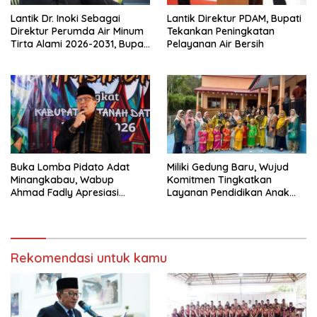
Lantik Dr. Inoki Sebagai
Lantik Direktur PDAM, Bupati
Direktur Perumda Air Minum
Tekankan Peningkatan
Tirta Alami 2026-2031, Bupati
Pelayanan Air Bersih
Eka Putra Ingatkan Agar
Laksanakan Tugas Sesuai
Fakta Integritas Berdasarkan
Visi dan Misi
Buka Lomba Pidato Adat
Miliki Gedung Baru, Wujud
Minangkabau, Wabup
Komitmen Tingkatkan
Ahmad Fadly Apresiasi
Layanan Pendidikan Anak
Kepada LKAAM Kabupaten
Usia Dini
Tanah Datr
Rekomendasi untuk kamu