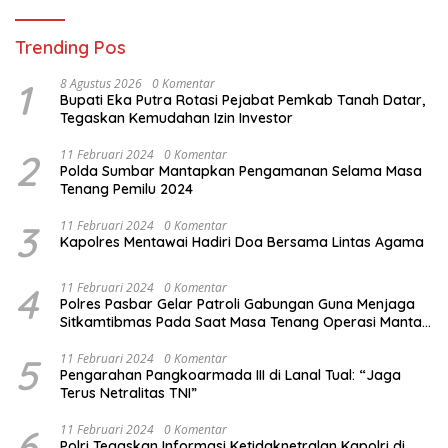
Trending Pos
1
8 Agustus 2026
0 Komentar
Bupati Eka Putra Rotasi Pejabat Pemkab Tanah Datar,
Tegaskan Kemudahan Izin Investor
2
11 Februari 2024
0 Komentar
Polda Sumbar Mantapkan Pengamanan Selama Masa
Tenang Pemilu 2024
3
11 Februari 2024
0 Komentar
Kapolres Mentawai Hadiri Doa Bersama Lintas Agama
4
11 Februari 2024
0 Komentar
Polres Pasbar Gelar Patroli Gabungan Guna Menjaga
Sitkamtibmas Pada Saat Masa Tenang Operasi Mantap
Brata 2024
5
11 Februari 2024
0 Komentar
Pengarahan Pangkoarmada III di Lanal Tual: “Jaga
Terus Netralitas TNI”
6
11 Februari 2024
0 Komentar
Polri Tegaskan Informasi Ketidaknetralan Kapolri di