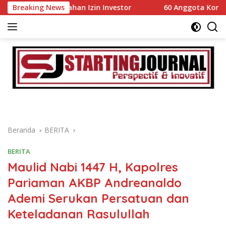
Langsung
dahan Izin Investor
Breaking News
60 Anggota Kontingen Kwarcab 03
ke
konten
Beranda
BERITA
BERITA
Maulid Nabi 1447 H, Kapolres
Pariaman AKBP Andreanaldo
Ademi Serukan Persatuan dan
Keteladanan Rasulullah