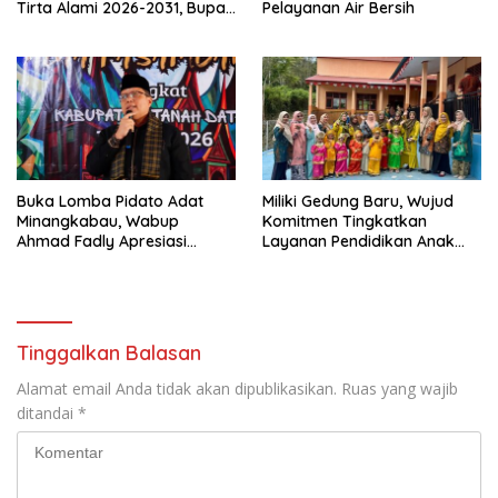
Tirta Alami 2026-2031, Bupati
Pelayanan Air Bersih
Eka Putra Ingatkan Agar
Laksanakan Tugas Sesuai
Fakta Integritas Berdasarkan
Visi dan Misi
Buka Lomba Pidato Adat
Miliki Gedung Baru, Wujud
Minangkabau, Wabup
Komitmen Tingkatkan
Ahmad Fadly Apresiasi
Layanan Pendidikan Anak
Kepada LKAAM Kabupaten
Usia Dini
Tanah Datr
Tinggalkan Balasan
Alamat email Anda tidak akan dipublikasikan.
Ruas yang wajib
ditandai
*