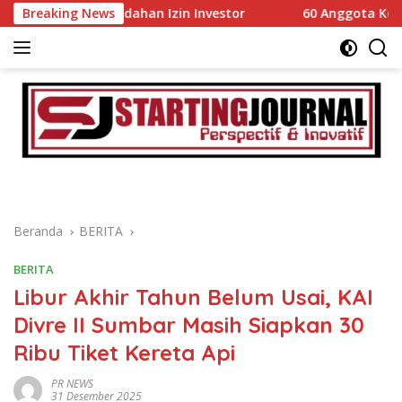
Langsung
emudahan Izin Investor
Breaking News
60 Anggota Kontingen Kwarcab
ke
konten
Beranda
BERITA
BERITA
Libur Akhir Tahun Belum Usai, KAI
Divre II Sumbar Masih Siapkan 30
Ribu Tiket Kereta Api
PR NEWS
31 Desember 2025