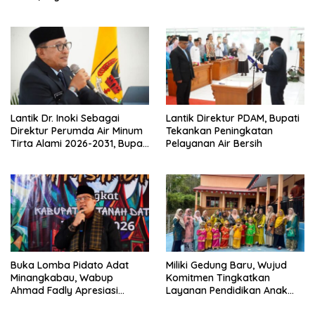
Izin Investor
Jamnas XII Ke Cibubur
Lantik Dr. Inoki Sebagai
Lantik Direktur PDAM, Bupati
Direktur Perumda Air Minum
Tekankan Peningkatan
Tirta Alami 2026-2031, Bupati
Pelayanan Air Bersih
Eka Putra Ingatkan Agar
Laksanakan Tugas Sesuai
Fakta Integritas Berdasarkan
Visi dan Misi
Buka Lomba Pidato Adat
Miliki Gedung Baru, Wujud
Minangkabau, Wabup
Komitmen Tingkatkan
Ahmad Fadly Apresiasi
Layanan Pendidikan Anak
Kepada LKAAM Kabupaten
Usia Dini