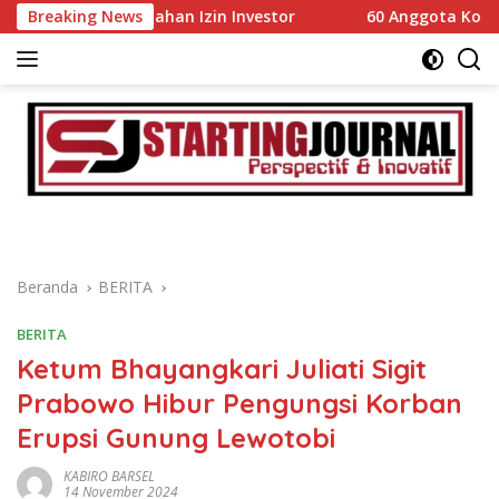
Langsung
 Kemudahan Izin Investor
Breaking News
60 Anggota Kontingen Kwarca
ke
konten
Beranda
BERITA
BERITA
Ketum Bhayangkari Juliati Sigit
Prabowo Hibur Pengungsi Korban
Erupsi Gunung Lewotobi
KABIRO BARSEL
14 November 2024