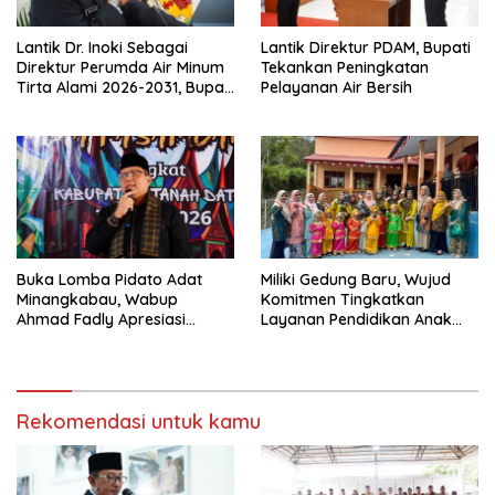
Lantik Dr. Inoki Sebagai
Lantik Direktur PDAM, Bupati
Direktur Perumda Air Minum
Tekankan Peningkatan
Tirta Alami 2026-2031, Bupati
Pelayanan Air Bersih
Eka Putra Ingatkan Agar
Laksanakan Tugas Sesuai
Fakta Integritas Berdasarkan
Visi dan Misi
Buka Lomba Pidato Adat
Miliki Gedung Baru, Wujud
Minangkabau, Wabup
Komitmen Tingkatkan
Ahmad Fadly Apresiasi
Layanan Pendidikan Anak
Kepada LKAAM Kabupaten
Usia Dini
Tanah Datr
Rekomendasi untuk kamu