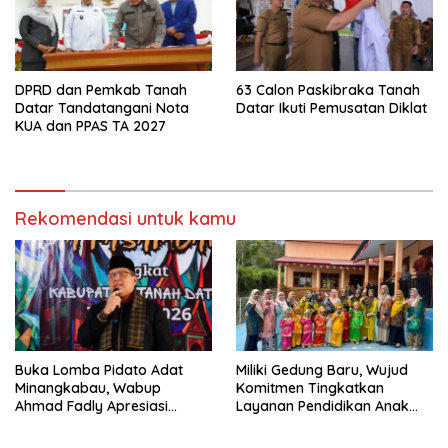
DPRD dan Pemkab Tanah
63 Calon Paskibraka Tanah
Datar Tandatangani Nota
Datar Ikuti Pemusatan Diklat
KUA dan PPAS TA 2027
Rekomendasi untuk kamu
Buka Lomba Pidato Adat
Miliki Gedung Baru, Wujud
Minangkabau, Wabup
Komitmen Tingkatkan
Ahmad Fadly Apresiasi
Layanan Pendidikan Anak
Kepada LKAAM Kabupaten
Usia Dini
Tanah Datr