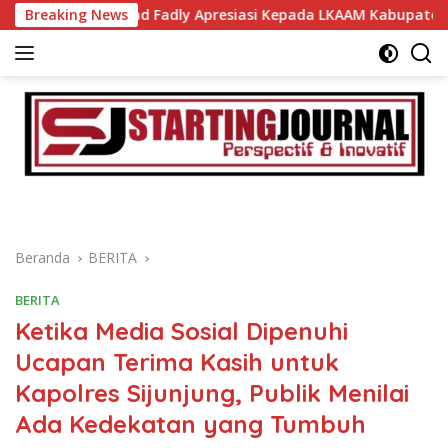
Langsung
Ahmad Fadly Apresiasi Kepada LKAAM Kabupaten Tanah Datr
Breaking News
ke
konten
Beranda
BERITA
BERITA
Ketika Media Sosial Dipenuhi
Ucapan Terima Kasih untuk
Kapolres Sijunjung, Publik Menilai
Ada Kedekatan yang Tumbuh