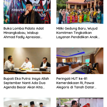
Buka Lomba Pidato Adat
Miliki Gedung Baru, Wujud
Minangkabau, Wabup
Komitmen Tingkatkan
Ahmad Fadly Apresiasi
Layanan Pendidikan Anak
Kepada LKAAM Kabupaten
Usia Dini
Tanah Datr
Bupati Eka Putra: Insya Allah
Peringati HUT ke-81
September Nanti Ada Dua
Kemerdekaan RI, Pawai
Agenda Besar Akan Kita
Alegoris di Tanah Datar
Laksanakan
Digelar 18 Agustus