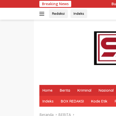
Langsung
Breaking News
Buka Lomba Pidato Ad
ke
konten
Redaksi
Indeks
Home
Berita
Kriminal
Nasional
Indeks
BOX REDAKSI
Kode Etik
Beranda
BERITA