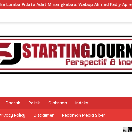
at Minangkabau, Wabup Ahmad Fadly Apresiasi Kepada LKAAM 
Daerah
Politik
Olahraga
Indeks
Privacy Policy
Disclaimer
Pedoman Media Siber