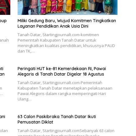
bup
Miliki Gedung Baru, Wujud Komitmen Tingkatkan
Layanan Pendidikan Anak Usia Dini
Tanah Datar, Startingjournalt.com-komitmen
Tanah
Pemerintah Kabupaten Tanah Datar untuk
meningkatkan kualitas pendidikan, khususnya PAUD
dan TK,…
ti
Peringati HUT ke-81 Kemerdekaan RI, Pawai
an
Alegoris di Tanah Datar Digelar 18 Agustus
Tanah Datar, Startingjournalt.com-Pemerintah
m
Kabupaten Tanah Datar menetapkan pelaksanaan
r…
Pawai Alegoris dalam rangka memperingati Hari
Ulang…
ani
63 Calon Paskibraka Tanah Datar Ikuti
Pemusatan Diklat
kilan
Tanah Datar, Startingjournalt.comSebanyak 63 calon