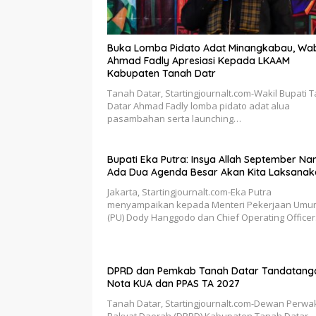
Buka Lomba Pidato Adat Minangkabau, Wa
Ahmad Fadly Apresiasi Kepada LKAAM
Kabupaten Tanah Datr
Tanah Datar, Startingjournalt.com-Wakil Bupati 
Datar Ahmad Fadly lomba pidato adat alua
pasambahan serta launching…
Bupati Eka Putra: Insya Allah September Nan
Ada Dua Agenda Besar Akan Kita Laksanak
Jakarta, Startingjournalt.com-Eka Putra
menyampaikan kepada Menteri Pekerjaan Umu
(PU) Dody Hanggodo dan Chief Operating Office
DPRD dan Pemkab Tanah Datar Tandatang
Nota KUA dan PPAS TA 2027
Tanah Datar, Startingjournalt.com-Dewan Perwa