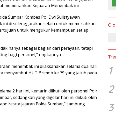
Ikut memeriahkan Kejuaran Menembak ini.
olda Sumbar Kombes Pol Dwi Sulistyawan
ini di selenggarakan selain untuk memeriahkan
Ola
 bertujuan untuk mengukur kemampuan setiap
dak hanya sebagai bagian dari perayaan, tetapi
ting bagi personel,” ungkapnya.
Tre
raan menembak ini dilaksanakan selama dua hari
1
ka menyambut HUT Brimob ke 79 yang jatuh pada
2
ma 2 hari ini, kemarin diikuti oleh personel Polri
umbar, sedangkan yang digelar hari ini diikuti oleh
3
apolres/ta jajaran Polda Sumbar,” sambung