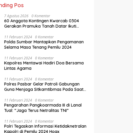
nding Pos
7 Agustus 2026
0 Komentar
60 Anggota Kontingen Kwarcab 0304
Gerakan Pramuka Tanah Datar Ikuti
Jamnas XII Ke Cibubur
11 Februari 2024
0 Komentar
Polda Sumbar Mantapkan Pengamanan
Selama Masa Tenang Pemilu 2024
11 Februari 2024
0 Komentar
Kapolres Mentawai Hadiri Doa Bersama
Lintas Agama
11 Februari 2024
0 Komentar
Polres Pasbar Gelar Patroli Gabungan
Guna Menjaga Sitkamtibmas Pada Saat
Masa Tenang Operasi Mantap Brata 2024
11 Februari 2024
0 Komentar
Pengarahan Pangkoarmada III di Lanal
Tual: “Jaga Terus Netralitas TNI”
11 Februari 2024
0 Komentar
Polri Tegaskan Informasi Ketidaknetralan
Kapolri di Pemilu 2024 Hoax