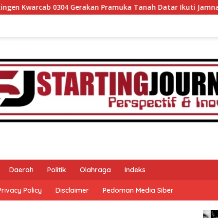
rakan Pramuka Tanah Datar Ikuti Jamnas XII Ke Cibubur
Daerah
Politik
Olahraga
Indeks
Privacy Policy
Disclaimer
Pedoman Media Siber