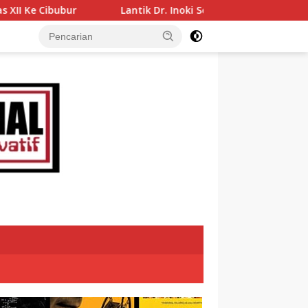
Lantik Dr. Inoki Sebagai Direktur Perumda Air Minum Tirta A