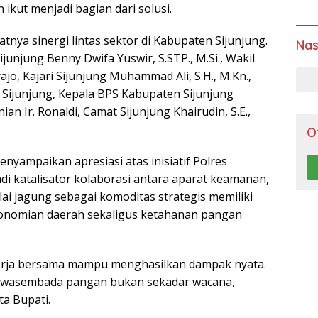
n ikut menjadi bagian dari solusi.
tnya sinergi lintas sektor di Kabupaten Sijunjung.
Nas
junjung Benny Dwifa Yuswir, S.STP., M.Si., Wakil
rajo, Kajari Sijunjung Muhammad Ali, S.H., M.Kn.,
 Sijunjung, Kepala BPS Kabupaten Sijunjung
nian Ir. Ronaldi, Camat Sijunjung Khairudin, S.E.,
O
nyampaikan apresiasi atas inisiatif Polres
di katalisator kolaborasi antara aparat keamanan,
lai jagung sebagai komoditas strategis memiliki
onomian daerah sekaligus ketahanan pangan
erja bersama mampu menghasilkan dampak nyata.
 swasembada pangan bukan sekadar wacana,
ta Bupati.