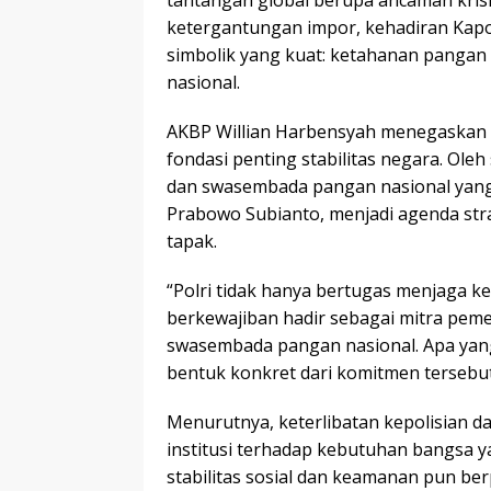
tantangan global berupa ancaman krisi
ketergantungan impor, kehadiran Kap
simbolik yang kuat: ketahanan pangan 
nasional.
AKBP Willian Harbensyah menegaskan 
fondasi penting stabilitas negara. Ol
dan swasembada pangan nasional yang 
Prabowo Subianto, menjadi agenda stra
tapak.
“Polri tidak hanya bertugas menjaga k
berkewajiban hadir sebagai mitra pe
swasembada pangan nasional. Apa yang k
bentuk konkret dari komitmen tersebut,
Menurutnya, keterlibatan kepolisian d
institusi terhadap kebutuhan bangsa 
stabilitas sosial dan keamanan pun ber