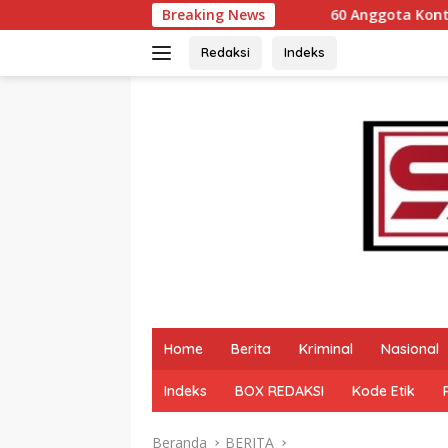
Langsung
Breaking News
60 Anggota Kontingen Kwarcab 0304 Ge
ke
konten
Redaksi
Indeks
Home
Berita
Kriminal
Nasional
Indeks
BOX REDAKSI
Kode Etik
Beranda
BERITA