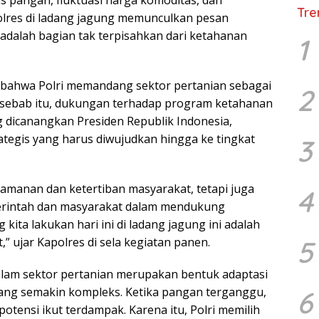
s pangan, fluktuasi harga komoditas, dan
Tre
olres di ladang jagung memunculkan pesan
adalah bagian tak terpisahkan dari ketahanan
1
bahwa Polri memandang sektor pertanian sebagai
2
eh sebab itu, dukungan terhadap program ketahanan
dicanangkan Presiden Republik Indonesia,
tegis yang harus diwujudkan hingga ke tingkat
3
eamanan dan ketertiban masyarakat, tetapi juga
4
merintah dan masyarakat dalam mendukung
ita lakukan hari ini di ladang jagung ini adalah
5
” ujar Kapolres di sela kegiatan panen.
alam sektor pertanian merupakan bentuk adaptasi
yang semakin kompleks. Ketika pangan terganggu,
6
potensi ikut terdampak. Karena itu, Polri memilih