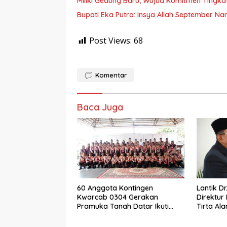
Miliki Gedung Baru, Wujud Komitmen Tingka
Bupati Eka Putra: Insya Allah September N
Post Views:
68
Komentar
Baca Juga
60 Anggota Kontingen
Lantik Dr
Kwarcab 0304 Gerakan
Direktur
Pramuka Tanah Datar Ikuti
Tirta Al
Jamnas XII Ke Cibubur
Eka Putr
Laksanak