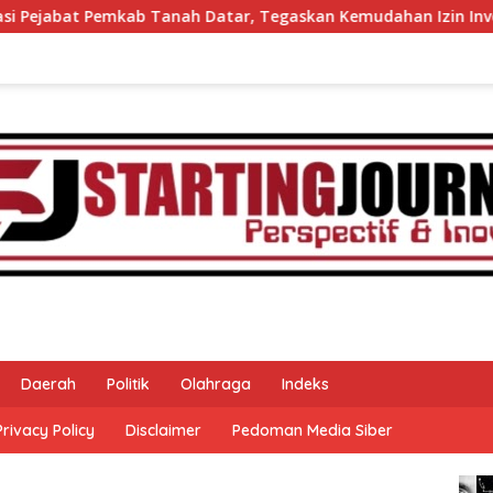
Datar, Tegaskan Kemudahan Izin Investor
60 Anggota 
Daerah
Politik
Olahraga
Indeks
Privacy Policy
Disclaimer
Pedoman Media Siber