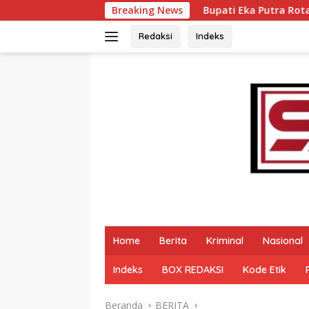
Langsung
Bupati Eka Putra Rotasi Pejabat Pemkab Tanah 
Breaking News
ke
konten
Redaksi
Indeks
Home
Berita
Kriminal
Nasional
Indeks
BOX REDAKSI
Kode Etik
Beranda
BERITA