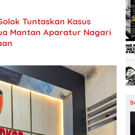
 Solok Tuntaskan Kasus
ua Mantan Aparatur Nagari
aan
B