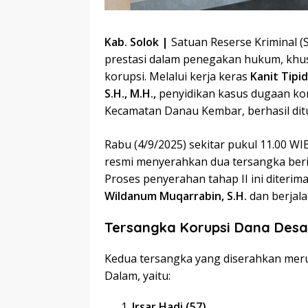
Kab. Solok |
Satuan Reserse Kriminal (
prestasi dalam penegakan hukum, khus
korupsi. Melalui kerja keras
Kanit Tipid
S.H., M.H.,
penyidikan kasus dugaan ko
Kecamatan Danau Kembar, berhasil ditu
Rabu (4/9/2025) sekitar pukul 11.00 WI
resmi menyerahkan dua tersangka berik
Proses penyerahan tahap II ini diteri
Wildanum Muqarrabin, S.H.
dan berjala
Tersangka Korupsi Dana Desa
Kedua tersangka yang diserahkan mer
Dalam, yaitu:
Irsar Hadi (57)