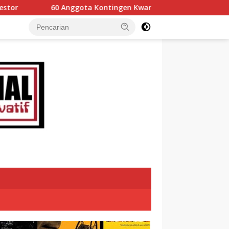
Kontingen Kwarcab 0304 Gerakan Pramuka Tanah Datar Ikuti Ja