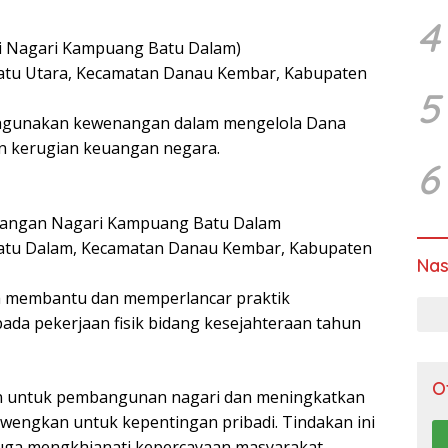
4
li Nagari Kampuang Batu Dalam)
atu Utara, Kecamatan Danau Kembar, Kabupaten
5
hgunakan kewenangan dalam mengelola Dana
n kerugian keuangan negara.
6
uangan Nagari Kampuang Batu Dalam
atu Dalam, Kecamatan Danau Kembar, Kabupaten
Nas
a membantu dan memperlancar praktik
da pekerjaan fisik bidang kesejahteraan tahun
O
n untuk pembangunan nagari dan meningkatkan
ewengkan untuk kepentingan pribadi. Tindakan ini
juga mengkhianati kepercayaan masyarakat