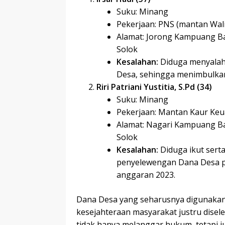
Suku: Minang
Pekerjaan: PNS (mantan Wa
Alamat: Jorong Kampuang B
Solok
Kesalahan:
Diduga menyala
Desa, sehingga menimbulka
Riri Patriani Yustitia, S.Pd (34)
Suku: Minang
Pekerjaan: Mantan Kaur Ke
Alamat: Nagari Kampuang B
Solok
Kesalahan:
Diduga ikut sert
penyelewengan Dana Desa pa
anggaran 2023.
Dana Desa yang seharusnya digunaka
kesejahteraan masyarakat justru disel
tidak hanya melanggar hukum, tetapi 