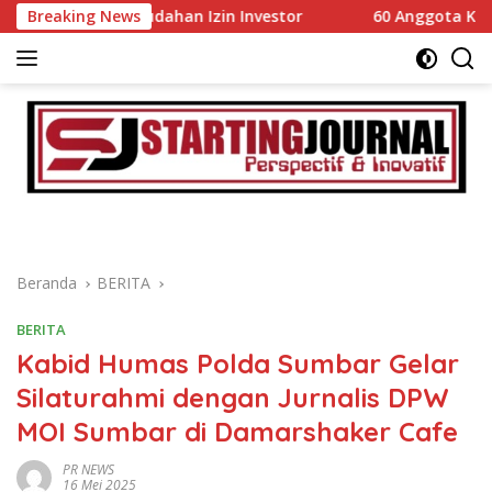
Langsung
n Kemudahan Izin Investor
Breaking News
60 Anggota Kontingen Kwarc
ke
konten
Beranda
BERITA
BERITA
Kabid Humas Polda Sumbar Gelar
Silaturahmi dengan Jurnalis DPW
MOI Sumbar di Damarshaker Cafe
PR NEWS
16 Mei 2025