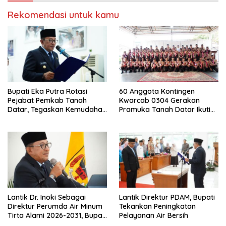
Rekomendasi untuk kamu
Bupati Eka Putra Rotasi
60 Anggota Kontingen
Pejabat Pemkab Tanah
Kwarcab 0304 Gerakan
Datar, Tegaskan Kemudahan
Pramuka Tanah Datar Ikuti
Izin Investor
Jamnas XII Ke Cibubur
Lantik Dr. Inoki Sebagai
Lantik Direktur PDAM, Bupati
Direktur Perumda Air Minum
Tekankan Peningkatan
Tirta Alami 2026-2031, Bupati
Pelayanan Air Bersih
Eka Putra Ingatkan Agar