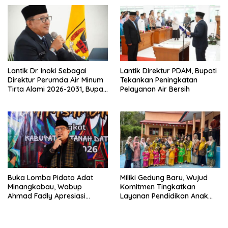
Lantik Dr. Inoki Sebagai
Lantik Direktur PDAM, Bupati
Direktur Perumda Air Minum
Tekankan Peningkatan
Tirta Alami 2026-2031, Bupati
Pelayanan Air Bersih
Eka Putra Ingatkan Agar
Laksanakan Tugas Sesuai
Fakta Integritas Berdasarkan
Visi dan Misi
Buka Lomba Pidato Adat
Miliki Gedung Baru, Wujud
Minangkabau, Wabup
Komitmen Tingkatkan
Ahmad Fadly Apresiasi
Layanan Pendidikan Anak
Kepada LKAAM Kabupaten
Usia Dini
Tanah Datr