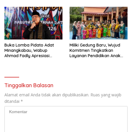
Laksanakan Tugas Sesuai
Fakta Integritas Berdasarkan
Visi dan Misi
Buka Lomba Pidato Adat
Miliki Gedung Baru, Wujud
Minangkabau, Wabup
Komitmen Tingkatkan
Ahmad Fadly Apresiasi
Layanan Pendidikan Anak
Kepada LKAAM Kabupaten
Usia Dini
Tanah Datr
Tinggalkan Balasan
Alamat email Anda tidak akan dipublikasikan.
Ruas yang wajib
ditandai
*