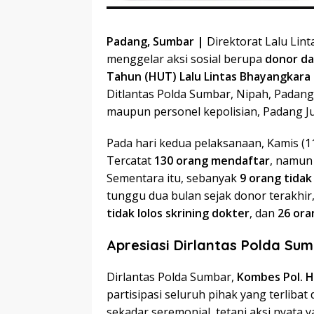
Padang, Sumbar |
Direktorat Lalu Lint
menggelar aksi sosial berupa
donor da
Tahun (HUT) Lalu Lintas Bhayangkara
Ditlantas Polda Sumbar, Nipah, Padan
maupun personel kepolisian, Padang J
Pada hari kedua pelaksanaan, Kamis (11/
Tercatat
130 orang mendaftar
, namun
Sementara itu, sebanyak
9 orang tida
tunggu dua bulan sejak donor terakhir
tidak lolos skrining dokter
, dan
26 ora
Apresiasi Dirlantas Polda Su
Dirlantas Polda Sumbar,
Kombes Pol. H.
partisipasi seluruh pihak yang terliba
sekadar seremonial, tetapi aksi nyata