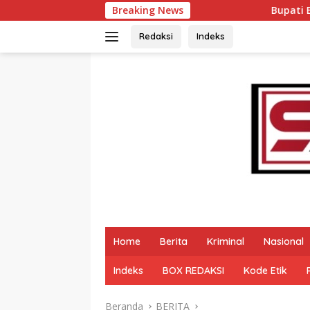
Langsung
Breaking News
Bupati Eka Putra Rotasi P
ke
konten
Redaksi
Indeks
Home
Berita
Kriminal
Nasional
Indeks
BOX REDAKSI
Kode Etik
Beranda
BERITA