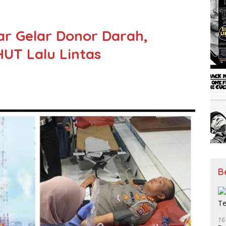
ar Gelar Donor Darah,
HUT Lalu Lintas
B
16