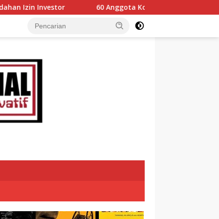
60 Anggota Kontingen Kwarcab 0304 Gerakan Pramuka T