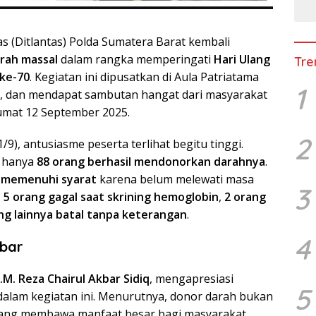
as (Ditlantas) Polda Sumatera Barat kembali
rah massal
dalam rangka memperingati
Hari Ulang
Tre
 ke-70
. Kegiatan ini dipusatkan di Aula Patriatama
1
g, dan mendapat sambutan hangat dari masyarakat
umat 12 September 2025.
2
9), antusiasme peserta terlihat begitu tinggi.
 hanya
88 orang berhasil mendonorkan darahnya
.
k memenuhi syarat
karena belum melewati masa
3
,
5 orang gagal saat skrining hemoglobin
,
2 orang
ng lainnya batal tanpa keterangan
.
4
mbar
M. Reza Chairul Akbar Sidiq
, mengapresiasi
5
t dalam kegiatan ini. Menurutnya, donor darah bukan
 yang membawa manfaat besar bagi masyarakat.