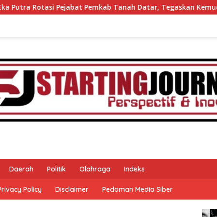
ejabat Pemkab Tanah Datar, Tegaskan Kemudahan Izin Investor
Daerah
Politik
Olahraga
Indeks
Privacy Policy
Disclaimer
Pedoman Media Siber