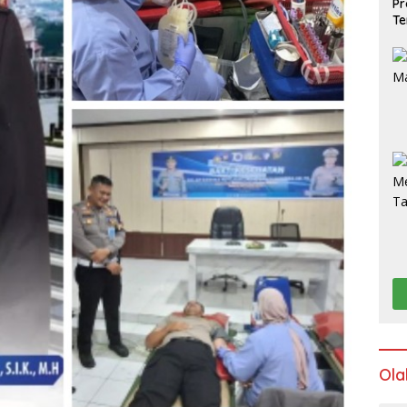
Pr
Te
Ola