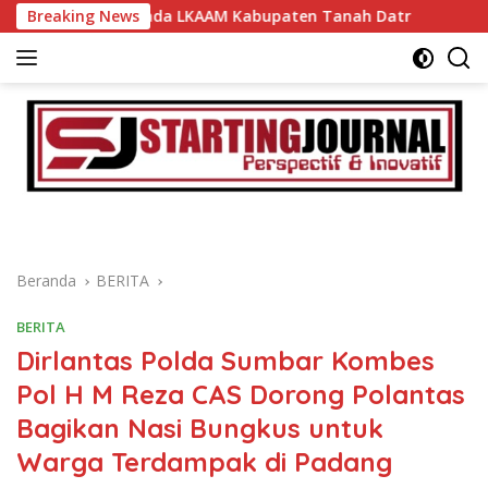
Langsung
si Kepada LKAAM Kabupaten Tanah Datr
Breaking News
Miliki Gedung
ke
konten
Beranda
BERITA
BERITA
Dirlantas Polda Sumbar Kombes
Pol H M Reza CAS Dorong Polantas
Bagikan Nasi Bungkus untuk
Warga Terdampak di Padang