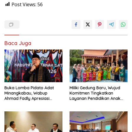
Post Views:
56
Baca Juga
Buka Lomba Pidato Adat
Miliki Gedung Baru, Wujud
Minangkabau, Wabup
Komitmen Tingkatkan
Ahmad Fadly Apresiasi
Layanan Pendidikan Anak
Kepada LKAAM Kabupaten
Usia Dini
Tanah Datr