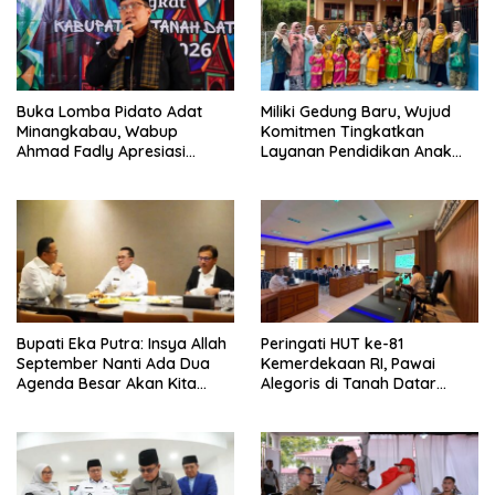
Buka Lomba Pidato Adat
Miliki Gedung Baru, Wujud
Minangkabau, Wabup
Komitmen Tingkatkan
Ahmad Fadly Apresiasi
Layanan Pendidikan Anak
Kepada LKAAM Kabupaten
Usia Dini
Tanah Datr
Bupati Eka Putra: Insya Allah
Peringati HUT ke-81
September Nanti Ada Dua
Kemerdekaan RI, Pawai
Agenda Besar Akan Kita
Alegoris di Tanah Datar
Laksanakan
Digelar 18 Agustus