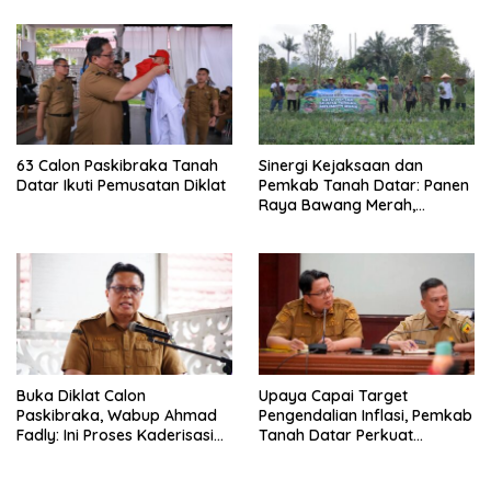
63 Calon Paskibraka Tanah
Sinergi Kejaksaan dan
Datar Ikuti Pemusatan Diklat
Pemkab Tanah Datar: Panen
Raya Bawang Merah,
Perkuat Ketahanan Pangan
dan Tekan Inflasi
Buka Diklat Calon
Upaya Capai Target
Paskibraka, Wabup Ahmad
Pengendalian Inflasi, Pemkab
Fadly: Ini Proses Kaderisasi
Tanah Datar Perkuat
Calon Pemimpin Bangsa
Kerjasama Antar Daerah
yang Berkarakter Pancasila