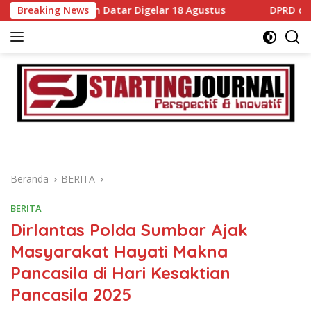
Langsung
i Tanah Datar Digelar 18 Agustus
Breaking News
DPRD dan Pemkab Tan
ke
konten
Beranda
BERITA
BERITA
Dirlantas Polda Sumbar Ajak
Masyarakat Hayati Makna
Pancasila di Hari Kesaktian
Pancasila 2025