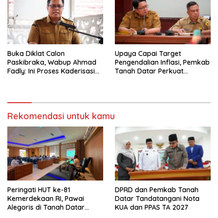
Buka Diklat Calon
Upaya Capai Target
Paskibraka, Wabup Ahmad
Pengendalian Inflasi, Pemkab
Fadly: Ini Proses Kaderisasi
Tanah Datar Perkuat
Calon Pemimpin Bangsa
Kerjasama Antar Daerah
yang Berkarakter Pancasila
Rekomendasi untuk kamu
Peringati HUT ke-81
DPRD dan Pemkab Tanah
Kemerdekaan RI, Pawai
Datar Tandatangani Nota
Alegoris di Tanah Datar
KUA dan PPAS TA 2027
Digelar 18 Agustus