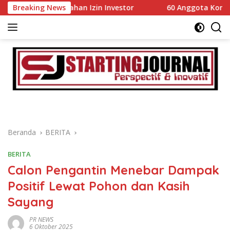
Langsung
emudahan Izin Investor
Breaking News
60 Anggota Kontingen Kwarcab 
ke
konten
Beranda
BERITA
BERITA
Calon Pengantin Menebar Dampak
Positif Lewat Pohon dan Kasih
Sayang
PR NEWS
6 Oktober 2025