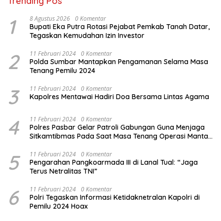
Trending Pos
1
8 Agustus 2026
0 Komentar
Bupati Eka Putra Rotasi Pejabat Pemkab Tanah Datar,
Tegaskan Kemudahan Izin Investor
2
11 Februari 2024
0 Komentar
Polda Sumbar Mantapkan Pengamanan Selama Masa
Tenang Pemilu 2024
3
11 Februari 2024
0 Komentar
Kapolres Mentawai Hadiri Doa Bersama Lintas Agama
4
11 Februari 2024
0 Komentar
Polres Pasbar Gelar Patroli Gabungan Guna Menjaga
Sitkamtibmas Pada Saat Masa Tenang Operasi Mantap
Brata 2024
5
11 Februari 2024
0 Komentar
Pengarahan Pangkoarmada III di Lanal Tual: “Jaga
Terus Netralitas TNI”
6
11 Februari 2024
0 Komentar
Polri Tegaskan Informasi Ketidaknetralan Kapolri di
Pemilu 2024 Hoax