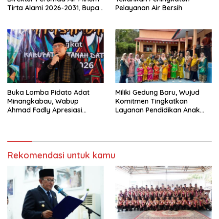
Tirta Alami 2026-2031, Bupati
Pelayanan Air Bersih
Eka Putra Ingatkan Agar
Laksanakan Tugas Sesuai
Fakta Integritas Berdasarkan
Visi dan Misi
Buka Lomba Pidato Adat
Miliki Gedung Baru, Wujud
Minangkabau, Wabup
Komitmen Tingkatkan
Ahmad Fadly Apresiasi
Layanan Pendidikan Anak
Kepada LKAAM Kabupaten
Usia Dini
Tanah Datr
Rekomendasi untuk kamu