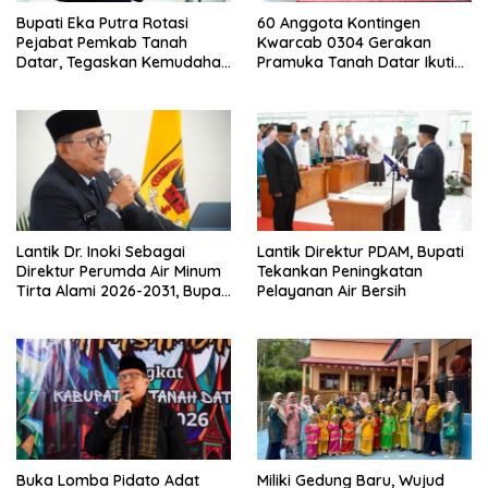
Bupati Eka Putra Rotasi
60 Anggota Kontingen
Pejabat Pemkab Tanah
Kwarcab 0304 Gerakan
Datar, Tegaskan Kemudahan
Pramuka Tanah Datar Ikuti
Izin Investor
Jamnas XII Ke Cibubur
Lantik Dr. Inoki Sebagai
Lantik Direktur PDAM, Bupati
Direktur Perumda Air Minum
Tekankan Peningkatan
Tirta Alami 2026-2031, Bupati
Pelayanan Air Bersih
Eka Putra Ingatkan Agar
Laksanakan Tugas Sesuai
Fakta Integritas Berdasarkan
Visi dan Misi
Buka Lomba Pidato Adat
Miliki Gedung Baru, Wujud