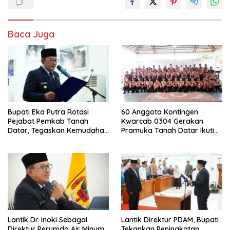
Baca Juga
Bupati Eka Putra Rotasi
60 Anggota Kontingen
Pejabat Pemkab Tanah
Kwarcab 0304 Gerakan
Datar, Tegaskan Kemudahan
Pramuka Tanah Datar Ikuti
Izin Investor
Jamnas XII Ke Cibubur
Lantik Dr. Inoki Sebagai
Lantik Direktur PDAM, Bupati
Direktur Perumda Air Minum
Tekankan Peningkatan