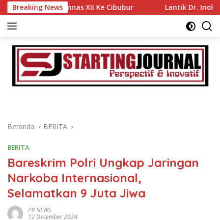
Langsung
 Jamnas XII Ke Cibubur
Breaking News
Lantik Dr. Inoki Sebagai Direk
ke
konten
Beranda
BERITA
BERITA
Bareskrim Polri Ungkap Jaringan
Narkoba Internasional,
Selamatkan 9 Juta Jiwa
PR NEWS
12 Desember 2024