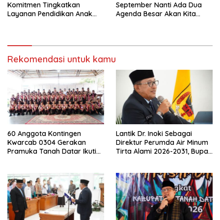
Komitmen Tingkatkan
September Nanti Ada Dua
Layanan Pendidikan Anak
Agenda Besar Akan Kita
Usia Dini
Laksanakan
Rekomendasi untuk kamu
60 Anggota Kontingen
Lantik Dr. Inoki Sebagai
Kwarcab 0304 Gerakan
Direktur Perumda Air Minum
Pramuka Tanah Datar Ikuti
Tirta Alami 2026-2031, Bupati
Jamnas XII Ke Cibubur
Eka Putra Ingatkan Agar
Laksanakan Tugas Sesuai
Fakta Integritas Berdasarkan
Visi dan Misi