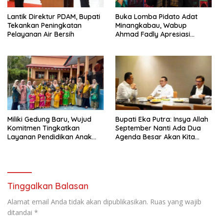
Lantik Direktur PDAM, Bupati
Buka Lomba Pidato Adat
Tekankan Peningkatan
Minangkabau, Wabup
Pelayanan Air Bersih
Ahmad Fadly Apresiasi
Kepada LKAAM Kabupaten
Tanah Datr
Miliki Gedung Baru, Wujud
Bupati Eka Putra: Insya Allah
Komitmen Tingkatkan
September Nanti Ada Dua
Layanan Pendidikan Anak
Agenda Besar Akan Kita
Usia Dini
Laksanakan
Tinggalkan Balasan
Alamat email Anda tidak akan dipublikasikan.
Ruas yang wajib
ditandai
*