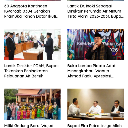
60 Anggota Kontingen
Lantik Dr. Inoki Sebagai
Kwarcab 0304 Gerakan
Direktur Perumda Air Minum
Pramuka Tanah Datar Ikuti
Tirta Alami 2026-2031, Bupati
Jamnas XII Ke Cibubur
Eka Putra Ingatkan Agar
Laksanakan Tugas Sesuai
Fakta Integritas Berdasarkan
Visi dan Misi
Lantik Direktur PDAM, Bupati
Buka Lomba Pidato Adat
Tekankan Peningkatan
Minangkabau, Wabup
Pelayanan Air Bersih
Ahmad Fadly Apresiasi
Kepada LKAAM Kabupaten
Tanah Datr
Miliki Gedung Baru, Wujud
Bupati Eka Putra: Insya Allah