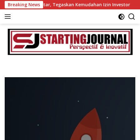
Langsung
Pemkab Tanah Datar, Tegaskan Kemudahan Izin Investor
Breaking News
ke
konten