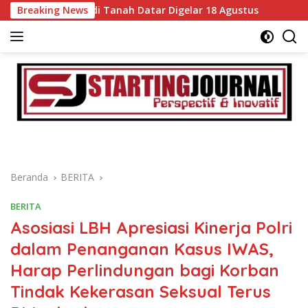
Langsung
egoris di Tanah Datar Digelar 18 Agustus
Breaking News
DPRD dan Pem
ke
konten
Beranda
BERITA
BERITA
Asosiasi LBH Apresiasi Kinerja Polri
dalam Penanganan Kasus IWAS,
Harap Perlindungan bagi Korban
Tindak Kekerasan Seksual Terus