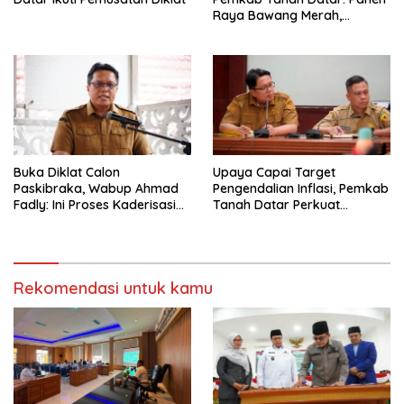
Raya Bawang Merah,
Perkuat Ketahanan Pangan
dan Tekan Inflasi
Buka Diklat Calon
Upaya Capai Target
Paskibraka, Wabup Ahmad
Pengendalian Inflasi, Pemkab
Fadly: Ini Proses Kaderisasi
Tanah Datar Perkuat
Calon Pemimpin Bangsa
Kerjasama Antar Daerah
yang Berkarakter Pancasila
Rekomendasi untuk kamu