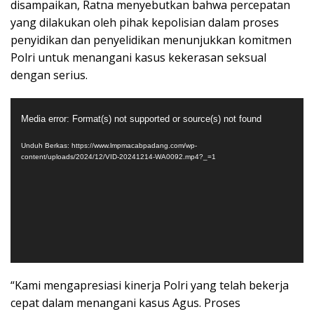
disampaikan, Ratna menyebutkan bahwa percepatan
yang dilakukan oleh pihak kepolisian dalam proses
penyidikan dan penyelidikan menunjukkan komitmen
Polri untuk menangani kasus kekerasan seksual
dengan serius.
Pemutar
Media error: Format(s) not supported or source(s) not found
Video
Unduh Berkas: https://www.lmpmacabpadang.com/wp-
content/uploads/2024/12/VID-20241214-WA0092.mp4?_=1
“Kami mengapresiasi kinerja Polri yang telah bekerja
cepat dalam menangani kasus Agus. Proses