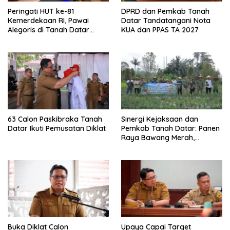
Peringati HUT ke-81
DPRD dan Pemkab Tanah
Kemerdekaan RI, Pawai
Datar Tandatangani Nota
Alegoris di Tanah Datar
KUA dan PPAS TA 2027
Digelar 18 Agustus
63 Calon Paskibraka Tanah
Sinergi Kejaksaan dan
Datar Ikuti Pemusatan Diklat
Pemkab Tanah Datar: Panen
Raya Bawang Merah,
Perkuat Ketahanan Pangan
dan Tekan Inflasi
Buka Diklat Calon
Upaya Capai Target