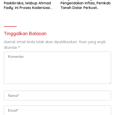
Paskibraka, Wabup Ahmad
Pengendalian Inflasi, Pemkab
Fadly: Ini Proses Kaderisasi
Tanah Datar Perkuat
Calon Pemimpin Bangsa
Kerjasama Antar Daerah
yang Berkarakter Pancasila
Tinggalkan Balasan
Alamat email Anda tidak akan dipublikasikan.
Ruas yang wajib
ditandai
*