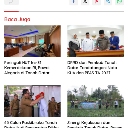
Baca Juga
Peringati HUT ke-81
DPRD dan Pemkab Tanah
Kemerdekaan RI, Pawai
Datar Tandatangani Nota
Alegoris di Tanah Datar
KUA dan PPAS TA 2027
Digelar 18 Agustus
63 Calon Paskibraka Tanah
Sinergi Kejaksaan dan
Datar Ikuti Pemusatan Diklat
Pemkab Tanah Datar: Panen