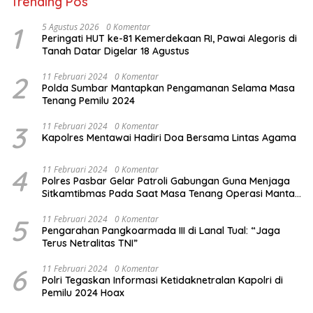
Trending Pos
1
5 Agustus 2026
0 Komentar
Peringati HUT ke-81 Kemerdekaan RI, Pawai Alegoris di
Tanah Datar Digelar 18 Agustus
2
11 Februari 2024
0 Komentar
Polda Sumbar Mantapkan Pengamanan Selama Masa
Tenang Pemilu 2024
3
11 Februari 2024
0 Komentar
Kapolres Mentawai Hadiri Doa Bersama Lintas Agama
4
11 Februari 2024
0 Komentar
Polres Pasbar Gelar Patroli Gabungan Guna Menjaga
Sitkamtibmas Pada Saat Masa Tenang Operasi Mantap
Brata 2024
5
11 Februari 2024
0 Komentar
Pengarahan Pangkoarmada III di Lanal Tual: “Jaga
Terus Netralitas TNI”
6
11 Februari 2024
0 Komentar
Polri Tegaskan Informasi Ketidaknetralan Kapolri di
Pemilu 2024 Hoax