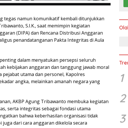
g tegas namun komunikatif kembali ditunjukkan
ibawanto, S.I.K., saat memimpin kegiatan
Ola
Anggaran (DIPA) dan Rencana Distribusi Anggaran
ligus penandatanganan Pakta Integritas di Aula
penting dalam menyatukan persepsi seluruh
Tre
arah kebijakan anggaran dan tanggung jawab moral
1
a pejabat utama dan personel, Kapolres
kadar angka, melainkan amanah negara yang
2
danan, AKBP Agung Tribawanto membuka kegiatan
as, serta integritas sebagai fondasi utama
3
ingatkan bahwa keberhasilan organisasi tidak
pi juga dari cara anggaran dikelola secara