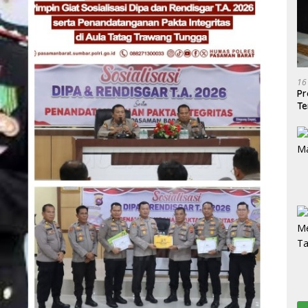
16
Pr
Te