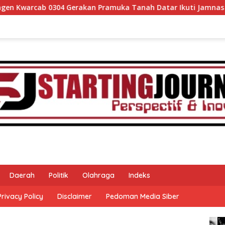
an Pramuka Tanah Datar Ikuti Jamnas XII Ke Cibubur
L
Daerah
Politik
Olahraga
Indeks
Privacy Policy
Disclaimer
Pedoman Media Siber