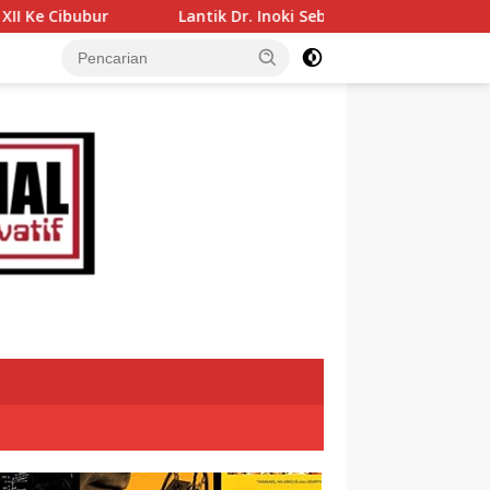
antik Dr. Inoki Sebagai Direktur Perumda Air Minum Tirta Alami