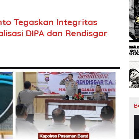
to Tegaskan Integritas
lisasi DIPA dan Rendisgar
B