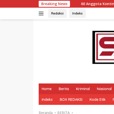
Langsung
60 Anggota Kontingen Kwarcab 0304 Gerak
Breaking News
ke
konten
Redaksi
Indeks
Home
Berita
Kriminal
Nasional
Indeks
BOX REDAKSI
Kode Etik
Beranda
BERITA