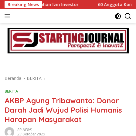
Langsung
dahan Izin Investor
Breaking News
60 Anggota Kontingen Kwarcab 03
ke
konten
Beranda
BERITA
BERITA
AKBP Agung Tribawanto: Donor
Darah Jadi Wujud Polisi Humanis
Harapan Masyarakat
PR NEWS
23 Oktober 2025