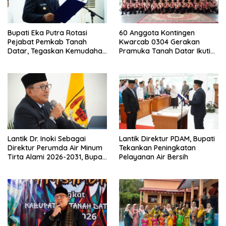
Bupati Eka Putra Rotasi
60 Anggota Kontingen
Pejabat Pemkab Tanah
Kwarcab 0304 Gerakan
Datar, Tegaskan Kemudahan
Pramuka Tanah Datar Ikuti
Izin Investor
Jamnas XII Ke Cibubur
Lantik Dr. Inoki Sebagai
Lantik Direktur PDAM, Bupati
Direktur Perumda Air Minum
Tekankan Peningkatan
Tirta Alami 2026-2031, Bupati
Pelayanan Air Bersih
Eka Putra Ingatkan Agar
Laksanakan Tugas Sesuai
Fakta Integritas Berdasarkan
Visi dan Misi