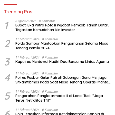
Trending Pos
1
8 Agustus 2026
0 Komentar
Bupati Eka Putra Rotasi Pejabat Pemkab Tanah Datar,
Tegaskan Kemudahan Izin Investor
2
11 Februari 2024
0 Komentar
Polda Sumbar Mantapkan Pengamanan Selama Masa
Tenang Pemilu 2024
3
11 Februari 2024
0 Komentar
Kapolres Mentawai Hadiri Doa Bersama Lintas Agama
4
11 Februari 2024
0 Komentar
Polres Pasbar Gelar Patroli Gabungan Guna Menjaga
Sitkamtibmas Pada Saat Masa Tenang Operasi Mantap
Brata 2024
5
11 Februari 2024
0 Komentar
Pengarahan Pangkoarmada III di Lanal Tual: “Jaga
Terus Netralitas TNI”
6
11 Februari 2024
0 Komentar
Polri Tegaskan Informasi Ketidaknetralan Kapolri di