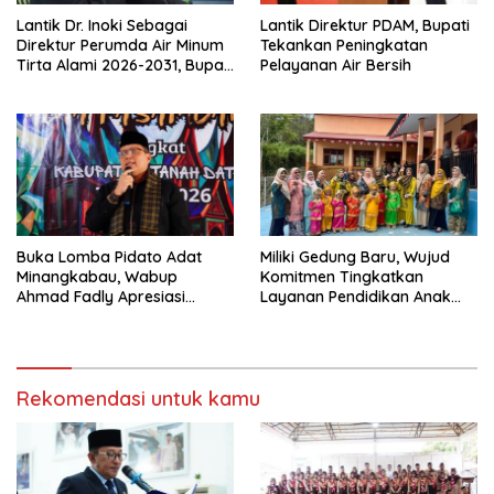
Lantik Dr. Inoki Sebagai
Lantik Direktur PDAM, Bupati
Direktur Perumda Air Minum
Tekankan Peningkatan
Tirta Alami 2026-2031, Bupati
Pelayanan Air Bersih
Eka Putra Ingatkan Agar
Laksanakan Tugas Sesuai
Fakta Integritas Berdasarkan
Visi dan Misi
Buka Lomba Pidato Adat
Miliki Gedung Baru, Wujud
Minangkabau, Wabup
Komitmen Tingkatkan
Ahmad Fadly Apresiasi
Layanan Pendidikan Anak
Kepada LKAAM Kabupaten
Usia Dini
Tanah Datr
Rekomendasi untuk kamu